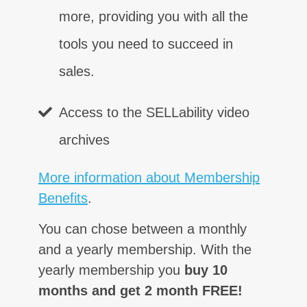
more, providing you with all the
tools you need to succeed in
sales.
Access to the SELLability video
archives
Control
Contacto
Certeza
Confianza
Competencia
Clausura
Relación con el cliente
⨯
⨯
⨯
⨯
⨯
⨯
⨯
More information about Membership
Benefits
.
You can chose between a monthly
Comunicación
⨯
and a yearly membership. With the
yearly membership you
buy 10
months and get 2 month FREE!